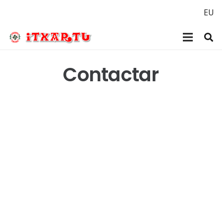
EU
Contactar