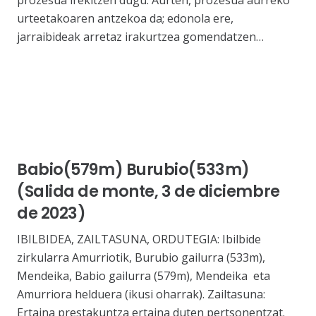
prozesua irekitzen dugu. Aurten, prozesua aurreko
urteetakoaren antzekoa da; edonola ere,
jarraibideak arretaz irakurtzea gomendatzen…
Babio(579m) Burubio(533m)
(Salida de monte, 3 de diciembre
de 2023)
IBILBIDEA, ZAILTASUNA, ORDUTEGIA: Ibilbide
zirkularra Amurriotik, Burubio gailurra (533m),
Mendeika, Babio gailurra (579m), Mendeika eta
Amurriora helduera (ikusi oharrak). Zailtasuna:
Ertaina prestakuntza ertaina duten pertsonentzat.