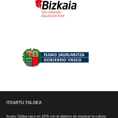
ITXARTU TALDEA
Itxartu Taldea nace en 1976 con el objetivo de impulsar la cultura