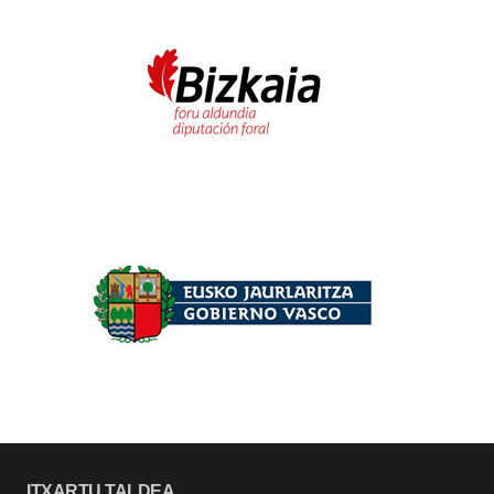
ITXARTU TALDEA