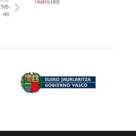
iente
Teatro
(43)
.105
m)