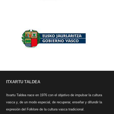
ITXARTU TALDEA
Itxartu Taldea nace en 1976 con el objetivo de impulsar la cultura
vasca y, de un modo especial, de recuperar, enseñar y difundir la
expresión del Folklore de la cultura vasca tradicional.