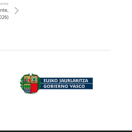
iente
nte,
026)