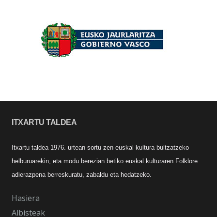
ITXARTU TALDEA
Itxartu taldea 1976. urtean sortu zen euskal kultura bultzatzeko
helburuarekin, eta modu berezian betiko euskal kulturaren Folklore
adierazpena berreskuratu, zabaldu eta hedatzeko.
Hasiera
Albisteak