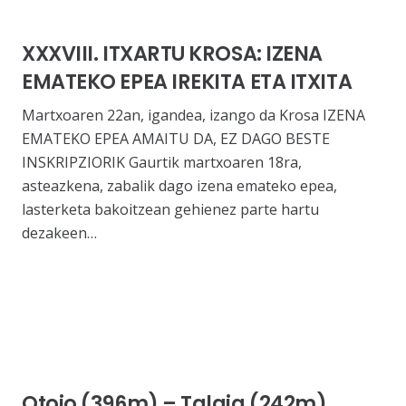
XXXVIII. ITXARTU KROSA: IZENA
EMATEKO EPEA IREKITA ETA ITXITA
Martxoaren 22an, igandea, izango da Krosa IZENA
EMATEKO EPEA AMAITU DA, EZ DAGO BESTE
INSKRIPZIORIK Gaurtik martxoaren 18ra,
asteazkena, zabalik dago izena emateko epea,
lasterketa bakoitzean gehienez parte hartu
dezakeen…
Otoio (396m) – Talaia (242m)