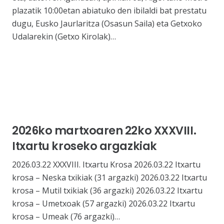
plazatik 10:00etan abiatuko den ibilaldi bat prestatu
dugu, Eusko Jaurlaritza (Osasun Saila) eta Getxoko
Udalarekin (Getxo Kirolak)…
2026ko martxoaren 22ko XXXVIII.
Itxartu kroseko argazkiak
2026.03.22 XXXVIII. Itxartu Krosa 2026.03.22 Itxartu
krosa – Neska txikiak (31 argazki) 2026.03.22 Itxartu
krosa – Mutil txikiak (36 argazki) 2026.03.22 Itxartu
krosa – Umetxoak (57 argazki) 2026.03.22 Itxartu
krosa – Umeak (76 argazki)…