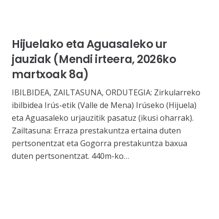
Hijuelako eta Aguasaleko ur
jauziak (Mendi irteera, 2026ko
martxoak 8a)
IBILBIDEA, ZAILTASUNA, ORDUTEGIA: Zirkularreko
ibilbidea Irús-etik (Valle de Mena) Irúseko (Hijuela)
eta Aguasaleko urjauzitik pasatuz (ikusi oharrak).
Zailtasuna: Erraza prestakuntza ertaina duten
pertsonentzat eta Gogorra prestakuntza baxua
duten pertsonentzat. 440m-ko…