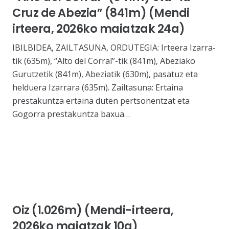
Cruz de Abezia” (841m) (Mendi
irteera, 2026ko maiatzak 24a)
IBILBIDEA, ZAILTASUNA, ORDUTEGIA: Irteera Izarra-
tik (635m), “Alto del Corral”-tik (841m), Abeziako
Gurutzetik (841m), Abeziatik (630m), pasatuz eta
helduera Izarrara (635m). Zailtasuna: Ertaina
prestakuntza ertaina duten pertsonentzat eta
Gogorra prestakuntza baxua…
Oiz (1.026m) (Mendi-irteera,
2026ko maiatzak 10a)