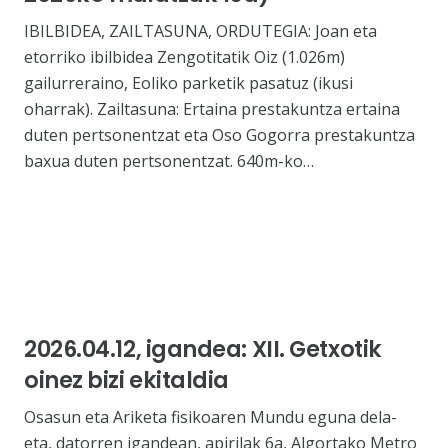
IBILBIDEA, ZAILTASUNA, ORDUTEGIA: Joan eta
etorriko ibilbidea Zengotitatik Oiz (1.026m)
gailurreraino, Eoliko parketik pasatuz (ikusi
oharrak). Zailtasuna: Ertaina prestakuntza ertaina
duten pertsonentzat eta Oso Gogorra prestakuntza
baxua duten pertsonentzat. 640m-ko…
2026.04.12, igandea: XII. Getxotik
oinez bizi ekitaldia
Osasun eta Ariketa fisikoaren Mundu eguna dela-
eta, datorren igandean, apirilak 6a, Algortako Metro