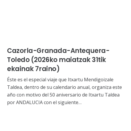
Cazorla-Granada-Antequera-
Toledo (2026ko maiatzak 31tik
ekainak 7raino)
Éste es el especial viaje que Itxartu Mendigoizale
Taldea, dentro de su calendario anual, organiza este
año con motivo del 50 aniversario de Itxartu Taldea
por ANDALUCIA con el siguiente…