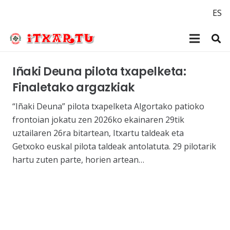
ES
Iñaki Deuna pilota txapelketa:
Finaletako argazkiak
“Iñaki Deuna” pilota txapelketa Algortako patioko
frontoian jokatu zen 2026ko ekainaren 29tik
uztailaren 26ra bitartean, Itxartu taldeak eta
Getxoko euskal pilota taldeak antolatuta. 29 pilotarik
hartu zuten parte, horien artean…