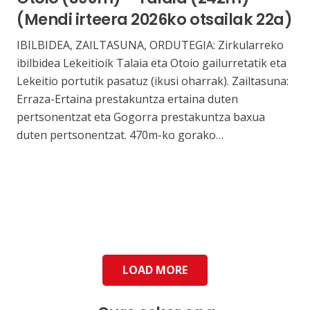
(Mendi irteera 2026ko otsailak 22a)
IBILBIDEA, ZAILTASUNA, ORDUTEGIA: Zirkularreko
ibilbidea Lekeitioik Talaia eta Otoio gailurretatik eta
Lekeitio portutik pasatuz (ikusi oharrak). Zailtasuna:
Erraza-Ertaina prestakuntza ertaina duten
pertsonentzat eta Gogorra prestakuntza baxua
duten pertsonentzat. 470m-ko gorako…
LOAD MORE