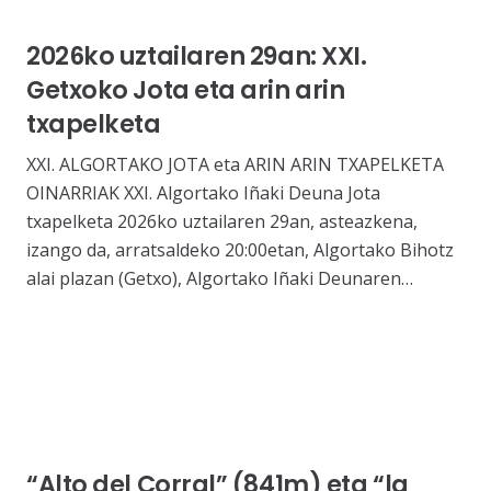
2026ko uztailaren 29an: XXI.
Getxoko Jota eta arin arin
txapelketa
XXI. ALGORTAKO JOTA eta ARIN ARIN TXAPELKETA
OINARRIAK XXI. Algortako Iñaki Deuna Jota
txapelketa 2026ko uztailaren 29an, asteazkena,
izango da, arratsaldeko 20:00etan, Algortako Bihotz
alai plazan (Getxo), Algortako Iñaki Deunaren…
“Alto del Corral” (841m) eta “la