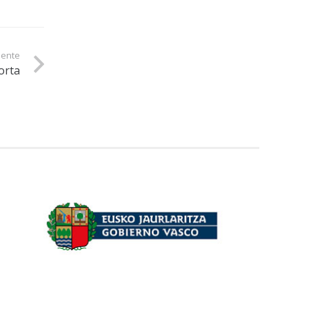
iente
gorta