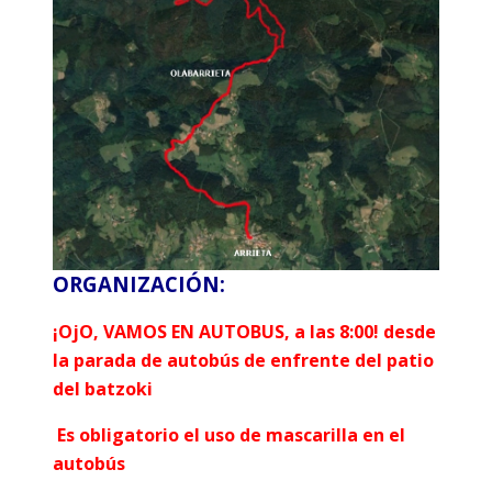
ORGANIZACIÓN:
¡OjO, VAMOS EN AUTOBUS, a las 8:00!
desde
la parada de autobús de enfrente del patio
del batzoki
Es obligatorio el uso de mascarilla en el
autobús