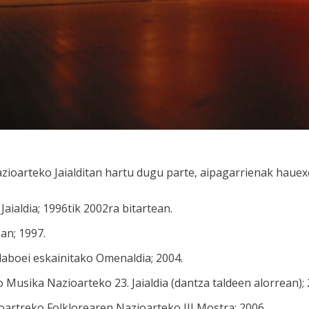
ioarteko Jaialditan hartu dugu parte, aipagarrienak hauexe
ialdia; 1996tik 2002ra bitartean.
an; 1997.
aboei eskainitako Omenaldia; 2004.
usika Nazioarteko 23. Jaialdia (dantza taldeen alorrean); 
oartreko Folklorearen Nazioarteko III Mostra; 2006.