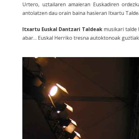
Urtero, uztailaren amaieran Euskadiren ordezka
antolatzen dau orain baina hasieran Itxartu Talde
Itxartu Euskal Dantzari Taldeak
musikari talde 
abar… Euskal Herriko tresna autoktonoak guztiak. 