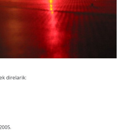
k direlarik:
2005.