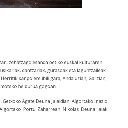
 zan, zehatzago esanda betiko euskal kulturaren
sikariak, dantzariak, gurasoak eta laguntzaileak.
erritik kanpo ere ibili gara, Andaluzian, Galizian,
a emoteko helburua gogoan.
, Getxoko Agate Deuna Jaialdian, Algortako Inazio
 Algortako Portu Zaharrean Nikolas Deuna jaiak