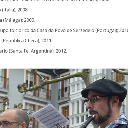
(Italia); 2008.
a (Málaga); 2009.
Grupo folclorico da Casa do Povo de Serzedelo (Portugal); 201
y (República Checa); 2011.
io (Santa Fe, Argentina); 2012.