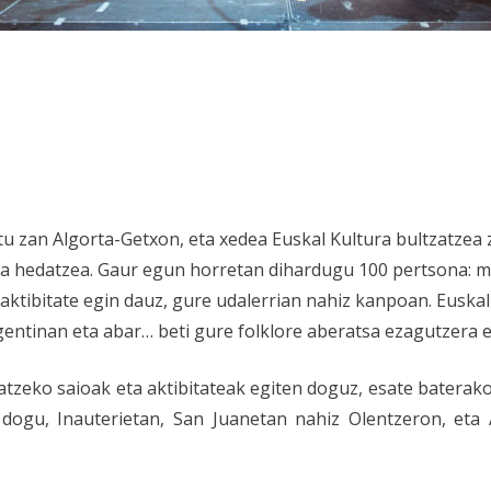
tu zan Algorta-Getxon, eta xedea Euskal Kultura bultzatzea
ta hedatzea. Gaur egun horretan dihardugu 100 pertsona: mu
ktibitate egin dauz, gure udalerrian nahiz kanpoan. Euskal H
rgentinan eta abar… beti gure folklore aberatsa ezagutzer
atzeko saioak eta aktibitateak egiten doguz, esate baterako
 dogu, Inauterietan, San Juanetan nahiz Olentzeron, eta