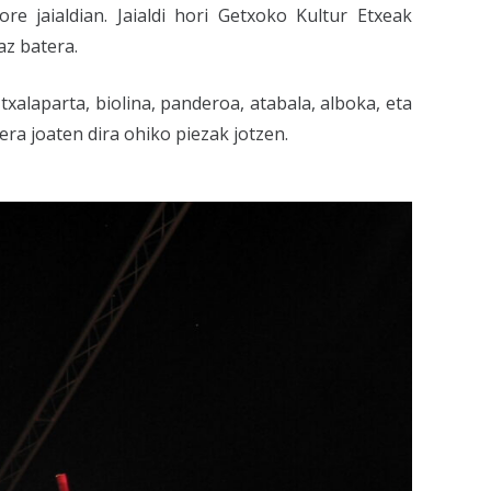
e jaialdian. Jaialdi hori Getxoko Kultur Etxeak
az batera.
 txalaparta, biolina, panderoa, atabala, alboka, eta
ra joaten dira ohiko piezak jotzen.