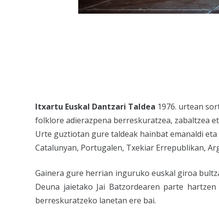
Itxartu Euskal Dantzari Taldea
1976. urtean sor
folklore adierazpena berreskuratzea, zabaltzea e
Urte guztiotan gure taldeak hainbat emanaldi eta a
Catalunyan, Portugalen, Txekiar Errepublikan, A
Gainera gure herrian inguruko euskal giroa bultz
Deuna jaietako Jai Batzordearen parte hartzen
berreskuratzeko lanetan ere bai.