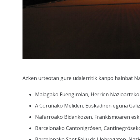
Azken urteotan gure udalerritik kanpo hainbat Naz
Malagako Fuengirolan, Herrien Nazioarteko Ja
A Coruñako Meliden, Euskadiren eguna Galiz
Nafarroako Bidankozen, Frankismoaren eskl
Barcelonako Cantonigrósen, Cantinegróseko M
Barcelonako Sant Feliu de Llobregaten, Nazi