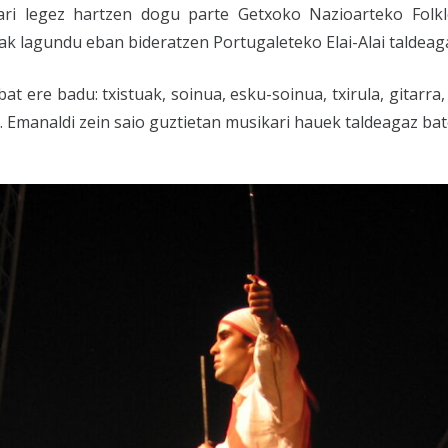
ri legez hartzen dogu parte Getxoko Nazioarteko Folklor
ak lagundu eban bideratzen Portugaleteko Elai-Alai taldeag
bat ere badu: txistuak, soinua, esku-soinua, txirula, gitarra,
Emanaldi zein saio guztietan musikari hauek taldeagaz bate