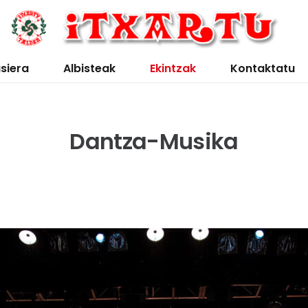
siera
Albisteak
Ekintzak
Kontaktatu
Dantza-Musika