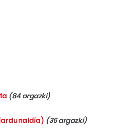
eta
(84 argazki)
 jardunaldia)
(36 argazki)