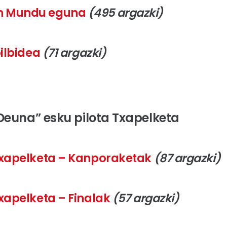
en Mundu eguna
(495 argazki)
bilbidea
(71 argazki)
ki Deuna” esku pilota Txapelketa
a txapelketa – Kanporaketak
(87 argazki)
 txapelketa – Finalak
(57 argazki)