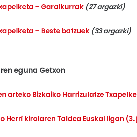
 txapelketa – Garaikurrak
(27 argazki)
 txapelketa – Beste batzuek
(33 argazki)
laren eguna Getxon
en arteko Bizkaiko Harrizulatze Txapelk
o Herri kirolaren Taldea Euskal ligan (3.