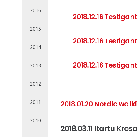
2016
2018.12.16 Testigan
2015
2018.12.16
Testigant
2014
2018.12.16
Testigant
2013
2012
2011
2018.01.20 Nordic walk
2010
2018.03.11 Itartu Kros