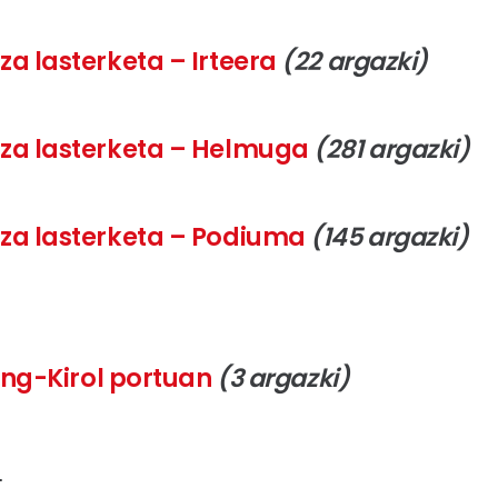
tza lasterketa – Irteera
(22 argazki)
za lasterketa
– Helmuga
(281 argazki)
za lasterketa
– Podiuma
(145 argazki)
ing-Kirol portuan
(3 argazki)
a