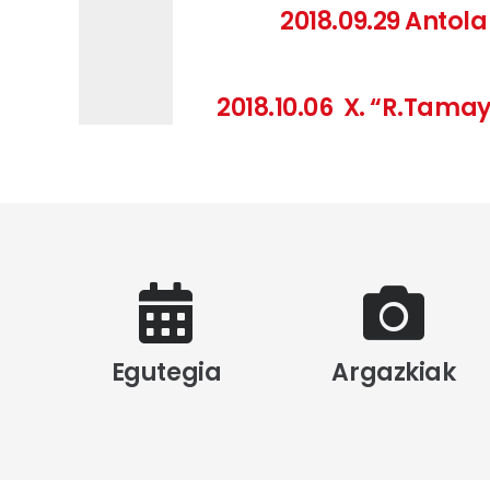
2018.09.29 Antol
2018.10.06 X. “R.Tama
Egutegia
Argazkiak