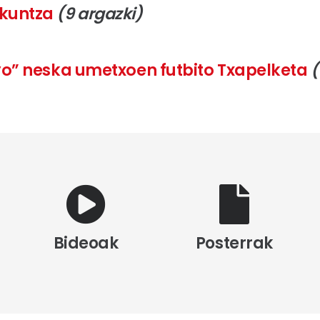
akuntza
(9 argazki)
yo” neska umetxoen futbito Txapelketa
(
Bideoak
Posterrak