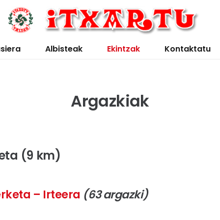
siera
Albisteak
Ekintzak
Kontaktatu
Argazkiak
keta (9 km)
erketa – Irteera
(63 argazki)