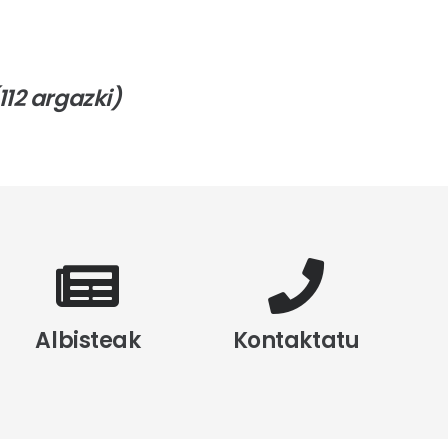
112 argazki)
Albisteak
Kontaktatu