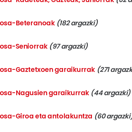
 Krosa-Beteranoak
(182 argazki)
Krosa-Seniorrak
(97 argazki)
 Krosa-Gaztetxoen garaikurrak
(271 argazk
 Krosa-Nagusien garaikurrak
(44 argazki)
 Krosa-Giroa eta antolakuntza
(60 argazki