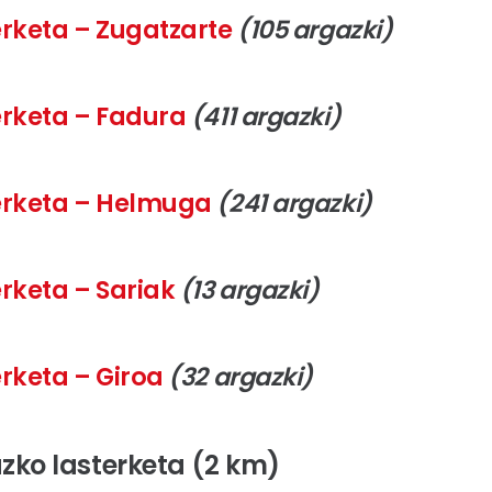
terketa – Zugatzarte
(105 argazki)
terketa – Fadura
(411 argazki)
erketa
– Helmuga
(241 argazki)
erketa
– Sariak
(13 argazki)
erketa
– Giroa
(32 argazki)
azko lasterketa (2 km)