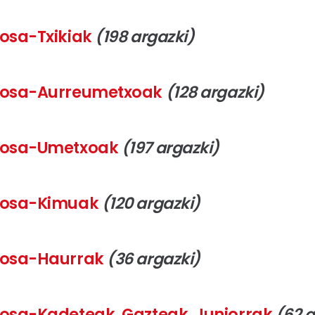
Krosa-Txikiak
(198 argazki)
 Krosa-Aurreumetxoak
(128 argazki)
 Krosa-Umetxoak
(197 argazki)
 Krosa-Kimuak
(120 argazki)
 Krosa-Haurrak
(36 argazki)
 Krosa-Kadeteak, Gazteak, Juniorrak
(62 a