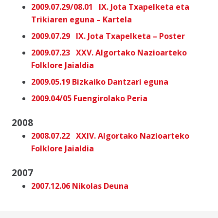
2009.07.29/08.01 IX. Jota Txapelketa eta
Trikiaren eguna – Kartela
2009.07.29 IX. Jota Txapelketa – Poster
2009.07.23 XXV. Algortako Nazioarteko
Folklore Jaialdia
2009.05.19 Bizkaiko Dantzari eguna
2009.04/05 Fuengirolako Peria
2008
2008.07.22 XXIV. Algortako Nazioarteko
Folklore Jaialdia
2007
2007.12.06 Nikolas Deuna