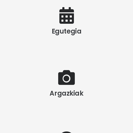
Egutegia
Argazkiak