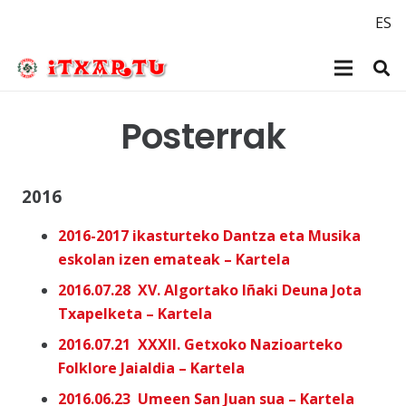
ES
Posterrak
2016
2016-2017 ikasturteko Dantza eta Musika
eskolan izen emateak – Kartela
2016.07.28 XV. Algortako Iñaki Deuna Jota
Txapelketa – Kartela
2016.07.21 XXXII. Getxoko Nazioarteko
Folklore Jaialdia – Kartela
2016.06.23 Umeen San Juan sua – Kartela