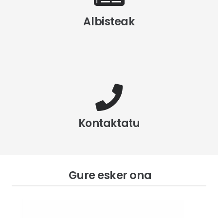
Albisteak
Kontaktatu
Gure esker ona