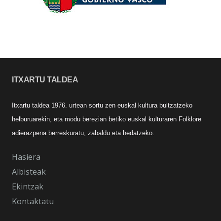
ITXARTU TALDEA
Itxartu taldea 1976. urtean sortu zen euskal kultura bultzatzeko
helburuarekin, eta modu berezian betiko euskal kulturaren Folklore
adierazpena berreskuratu, zabaldu eta hedatzeko.
Hasiera
Albisteak
Ekintzak
Kontaktatu