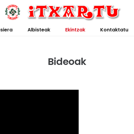
siera
Albisteak
Ekintzak
Kontaktatu
Bideoak