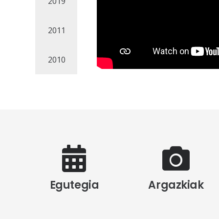
2019
2011
2010
Egutegia
Argazkiak