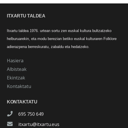
ITXARTU TALDEA
Itxartu taldea 1976. urtean sortu zen euskal kultura bultzatzeko
helburuarekin, eta modu berezian betiko euskal kulturaren Folklore
adierazpena berreskuratu, zabaldu eta hedatzeko.
Hasiera
Albisteak
Ekintzak
Kontaktatu
KONTAKTATU
695 750 649
itxartu@itxartu.eus