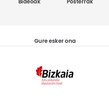
Bideoak
Posterrak
Gure esker ona