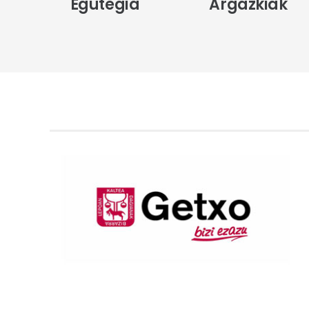
Egutegia
Argazkiak