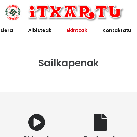
siera
Albisteak
Ekintzak
Kontaktatu
Sailkapenak