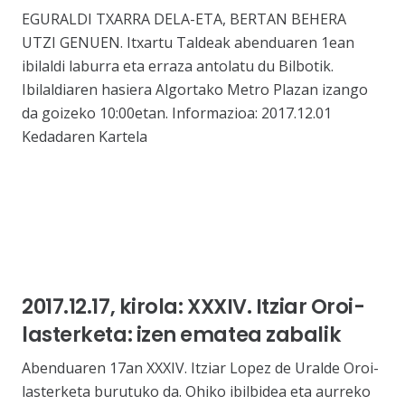
EGURALDI TXARRA DELA-ETA, BERTAN BEHERA
UTZI GENUEN. Itxartu Taldeak abenduaren 1ean
ibilaldi laburra eta erraza antolatu du Bilbotik.
Ibilaldiaren hasiera Algortako Metro Plazan izango
da goizeko 10:00etan. Informazioa: 2017.12.01
Kedadaren Kartela
2017.12.17, kirola: XXXIV. Itziar Oroi-
lasterketa: izen ematea zabalik
Abenduaren 17an XXXIV. Itziar Lopez de Uralde Oroi-
lasterketa burutuko da. Ohiko ibilbidea eta aurreko