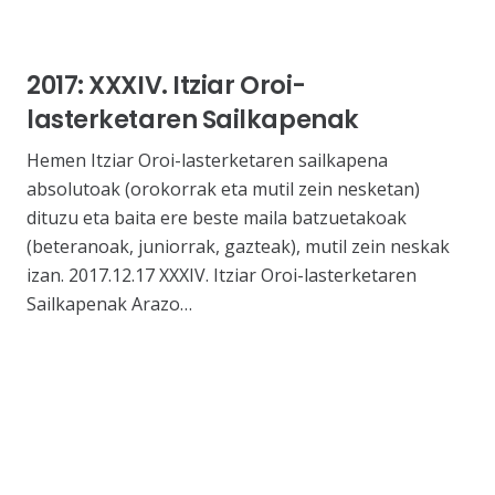
2017: XXXIV. Itziar Oroi-
lasterketaren Sailkapenak
Hemen Itziar Oroi-lasterketaren sailkapena
absolutoak (orokorrak eta mutil zein nesketan)
dituzu eta baita ere beste maila batzuetakoak
(beteranoak, juniorrak, gazteak), mutil zein neskak
izan. 2017.12.17 XXXIV. Itziar Oroi-lasterketaren
Sailkapenak Arazo…