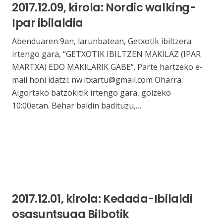
2017.12.09, kirola: Nordic walking-
Ipar ibilaldia
Abenduaren 9an, larunbatean, Getxotik ibiltzera
irtengo gara, “GETXOTIK IBILTZEN MAKILAZ (IPAR
MARTXA) EDO MAKILARIK GABE”. Parte hartzeko e-
mail honi idatzi: nw.itxartu@gmail.com Oharra:
Algortako batzokitik irtengo gara, goizeko
10:00etan. Behar baldin badituzu,…
2017.12.01, kirola: Kedada-Ibilaldi
osasuntsuaa Bilbotik