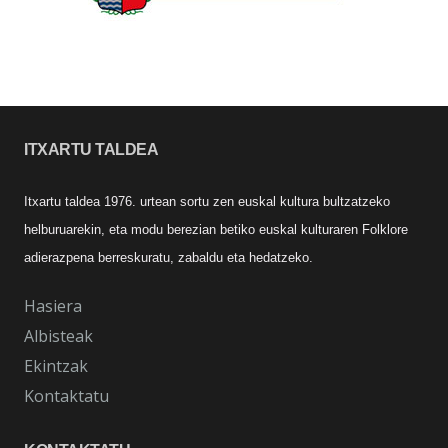
ITXARTU TALDEA
Itxartu taldea 1976. urtean sortu zen euskal kultura bultzatzeko
helburuarekin, eta modu berezian betiko euskal kulturaren Folklore
adierazpena berreskuratu, zabaldu eta hedatzeko.
Hasiera
Albisteak
Ekintzak
Kontaktatu