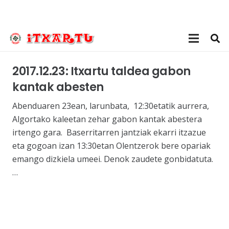
2017.12.23: Itxartu taldea gabon
kantak abesten
Abenduaren 23ean, larunbata, 12:30etatik aurrera,
Algortako kaleetan zehar gabon kantak abestera
irtengo gara. Baserritarren jantziak ekarri itzazue
eta gogoan izan 13:30etan Olentzerok bere opariak
emango dizkiela umeei. Denok zaudete gonbidatuta.
…