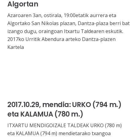
Algortan
Azaroaren 3an, ostirala, 19:00etatik aurrera eta
Algortako San Nikolas plazan, Dantza-plaza berri bat
izango dugu, oraingoan Itxartu Taldearen eskutik.
2017ko Urritik Abendura arteko Dantza-plazen
Kartela
2017.10.29, mendia: URKO (794 m.)
eta KALAMUA (780 m.)
ITXARTU MENDIGOIZALE TALDEAK URKO (780 m)
eta KALAMUA (794 m) mendietarako txangoa