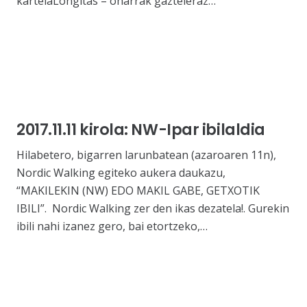
kartelaLongitas – oharrak gazteleraz…
2017.11.11 kirola: NW-Ipar ibilaldia
Hilabetero, bigarren larunbatean (azaroaren 11n),
Nordic Walking egiteko aukera daukazu,
“MAKILEKIN (NW) EDO MAKIL GABE, GETXOTIK
IBILI”. Nordic Walking zer den ikas dezatela!. Gurekin
ibili nahi izanez gero, bai etortzeko,…