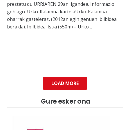
prestatu du URRIAREN 29an, igandea. Informazio
gehiago: Urko-Kalamua kartelaUrko-Kalamua
oharrak gazteleraz, (2012an egin genuen ibilbidea
bera da). Ibilbidea: Isua (550m) – Urko…
LOAD MORE
Gure esker ona