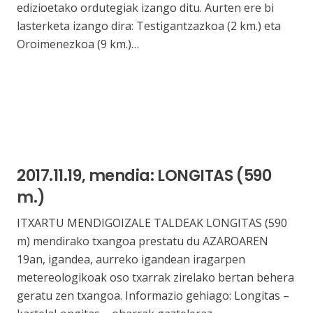
edizioetako ordutegiak izango ditu. Aurten ere bi
lasterketa izango dira: Testigantzazkoa (2 km.) eta
Oroimenezkoa (9 km.)…
2017.11.19, mendia: LONGITAS (590
m.)
ITXARTU MENDIGOIZALE TALDEAK LONGITAS (590
m) mendirako txangoa prestatu du AZAROAREN
19an, igandea, aurreko igandean iragarpen
metereologikoak oso txarrak zirelako bertan behera
geratu zen txangoa. Informazio gehiago: Longitas –