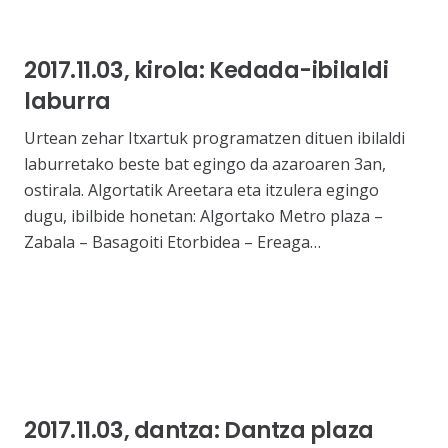
2017.11.03, kirola: Kedada-ibilaldi
laburra
Urtean zehar Itxartuk programatzen dituen ibilaldi
laburretako beste bat egingo da azaroaren 3an,
ostirala. Algortatik Areetara eta itzulera egingo
dugu, ibilbide honetan: Algortako Metro plaza –
Zabala – Basagoiti Etorbidea – Ereaga…
2017.11.03, dantza: Dantza plaza