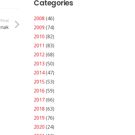
Categories
2008
(46)
 Post
enak
2009
(74)
2010
(82)
2011
(83)
2012
(68)
2013
(50)
2014
(47)
2015
(53)
2016
(59)
2017
(66)
2018
(63)
2019
(76)
2020
(24)