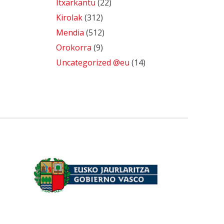
Itxarkantu
(22)
Kirolak
(312)
Mendia
(512)
Orokorra
(9)
Uncategorized @eu
(14)