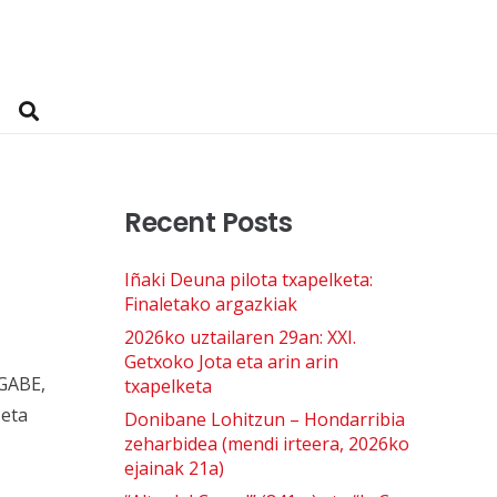
Recent Posts
Iñaki Deuna pilota txapelketa:
Finaletako argazkiak
2026ko uztailaren 29an: XXI.
Getxoko Jota eta arin arin
 GABE,
txapelketa
 eta
Donibane Lohitzun – Hondarribia
zeharbidea (mendi irteera, 2026ko
ejainak 21a)