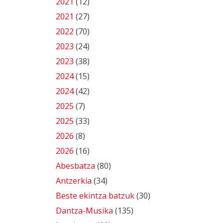
2021
(12)
2021
(27)
2022
(70)
2023
(24)
2023
(38)
2024
(15)
2024
(42)
2025
(7)
2025
(33)
2026
(8)
2026
(16)
Abesbatza
(80)
Antzerkia
(34)
Beste ekintza batzuk
(30)
Dantza-Musika
(135)