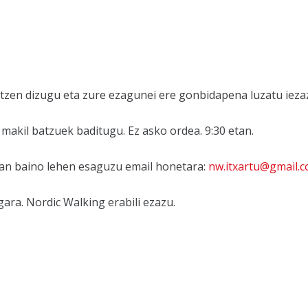
atzen dizugu eta zure ezagunei ere gonbidapena luzatu ieza
 makil batzuek baditugu. Ez asko ordea. 9:30 etan.
an baino lehen esaguzu email honetara:
nw.itxartu@gmail.
ara. Nordic Walking erabili ezazu.