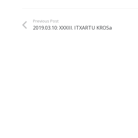
Previous Post
2019.03.10: XXXIII. ITXARTU KROSa