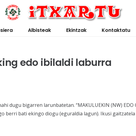
siera
Albisteak
Ekintzak
Kontaktatu
ing edo ibilaldi laburra
u nahi dugu bigarren larunbatetan. “MAKULUEKIN (NW) EDO
berri bati ekingo diogu (eguraldia lagun). Ikusi gaitzatela