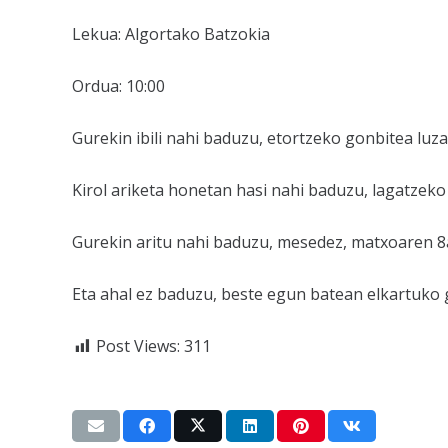
Lekua: Algortako Batzokia
Ordua: 10:00
Gurekin ibili nahi baduzu, etortzeko gonbitea luz
Kirol ariketa honetan hasi nahi baduzu, lagatzeko
Gurekin aritu nahi baduzu, mesedez, matxoaren 8
Eta ahal ez baduzu, beste egun batean elkartuko g
Post Views:
311