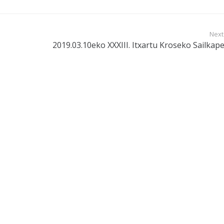
Next
2019.03.10eko XXXIII. Itxartu Kroseko Sailkap