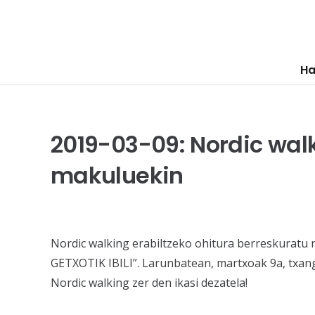
Ha
2019-03-09: Nordic walk
makuluekin
Nordic walking erabiltzeko ohitura berreskurat
GETXOTIK IBILI”. Larunbatean, martxoak 9a, txango 
Nordic walking zer den ikasi dezatela!