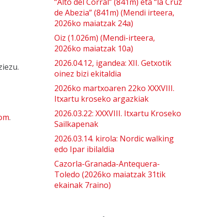
“Alto del Corral” (841m) eta “la Cruz
de Abezia” (841m) (Mendi irteera,
2026ko maiatzak 24a)
Oiz (1.026m) (Mendi-irteera,
2026ko maiatzak 10a)
2026.04.12, igandea: XII. Getxotik
ziezu.
oinez bizi ekitaldia
2026ko martxoaren 22ko XXXVIII.
Itxartu kroseko argazkiak
2026.03.22: XXXVIII. Itxartu Kroseko
com
.
Sailkapenak
2026.03.14. kirola: Nordic walking
edo Ipar ibilaldia
Cazorla-Granada-Antequera-
Toledo (2026ko maiatzak 31tik
ekainak 7raino)