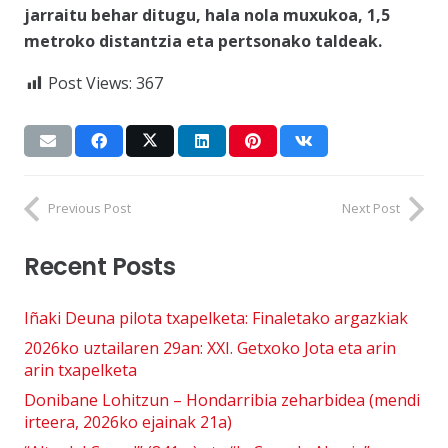
jarraitu behar ditugu, hala nola muxukoa, 1,5
metroko distantzia eta pertsonako taldeak.
Post Views:
367
Previous Post
Next Post
Recent Posts
Iñaki Deuna pilota txapelketa: Finaletako argazkiak
2026ko uztailaren 29an: XXI. Getxoko Jota eta arin
arin txapelketa
Donibane Lohitzun – Hondarribia zeharbidea (mendi
irteera, 2026ko ejainak 21a)