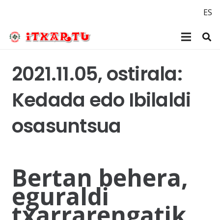
ES
2021.11.05, ostirala:
Kedada edo Ibilaldi
osasuntsua
Bertan behera,
eguraldi
txarrarengatik