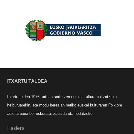
ITXARTU TALDEA
Itxartu taldea 1976. urtean sortu zen euskal kultura bultzatzeko
helburuarekin, eta modu berezian betiko euskal kulturaren Folklore
adierazpena berreskuratu, zabaldu eta hedatzeko.
Hasiera