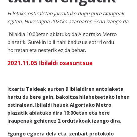
Hiletako ostiraletan jarraituko dugu gure txangoak
egiten. Hurrengoa 2021ko azaroaren 5ean izango da.
Ibilaldia 10:00etan abiatuko da Algortako Metro
plazatik. Gurekin ibili nahi baduzue eotrri ordu
horretan eta nesterik ez da behar.
2021.11.05 Ibilaldi osasuntsua
Itxartu Taldeak aurten 9 ibilaldiren antolaketa
hartu du bere gain, bakoitza hilabeteetako lehen
ostiralean. Ibilaldi hauek Algortako Metro
plazatik abiatuko dira 10:00etan eta bere
iraupenak gehienez 2 ordutakoak izango dira.
Egungo egoera dela eta, zenbait protokolo