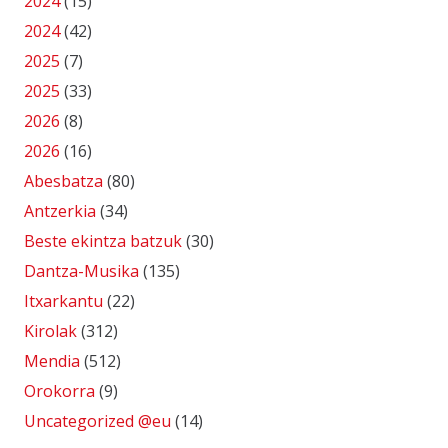
2024
(15)
2024
(42)
2025
(7)
2025
(33)
2026
(8)
2026
(16)
Abesbatza
(80)
Antzerkia
(34)
Beste ekintza batzuk
(30)
Dantza-Musika
(135)
Itxarkantu
(22)
Kirolak
(312)
Mendia
(512)
Orokorra
(9)
Uncategorized @eu
(14)