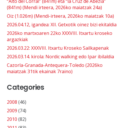
“Alto del Corral” (841m) eta “la Cruz de Abezia”
(841m) (Mendi irteera, 2026ko maiatzak 24a)
Oiz (1.026m) (Mendi-irteera, 2026ko maiatzak 10a)
2026.04.12, igandea: XII. Getxotik oinez bizi ekitaldia
2026ko martxoaren 22ko XXXVIII. Itxartu kroseko
argazkiak
2026.03.22: XXXVIII. Itxartu Kroseko Sailkapenak
2026.03.14. kirola: Nordic walking edo Ipar ibilaldia
Cazorla-Granada-Antequera-Toledo (2026ko
maiatzak 31tik ekainak 7raino)
Categories
2008
(46)
2009
(74)
2010
(82)
2011
(83)