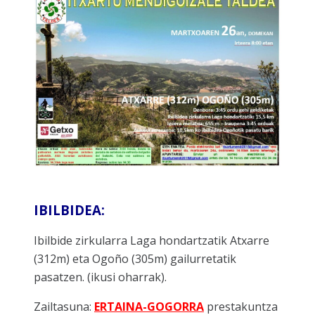
IBILBIDEA:
Ibilbide zirkularra Laga hondartzatik Atxarre
(312m) eta Ogoño (305m) gailurretatik
pasatzen. (ikusi oharrak).
Zailtasuna:
ERTAINA-GOGORRA
prestakuntza