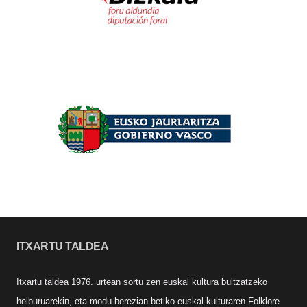
ITXARTU TALDEA
Itxartu taldea 1976. urtean sortu zen euskal kultura bultzatzeko
helburuarekin, eta modu berezian betiko euskal kulturaren Folklore