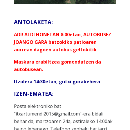
ANTOLAKETA:
ADI! ALDI HONETAN 8:00etan, AUTOBUSEZ
JOANGO GARA
batzokiko patioaren
aurrean dagoen autobus geltokitik
Maskara erabiltzea gomendatzen da
autobusean.
Itzulera 14:30etan, gutxi gorabehera
IZEN-EMATEA
:
Posta elektroniko bat
“itxartumendi2015@gmail.com”-era bidali
behar da, martzoaren 24a, ostiraleko 14:00ak
baino lehenago. Telefono zenbaki bat jarri