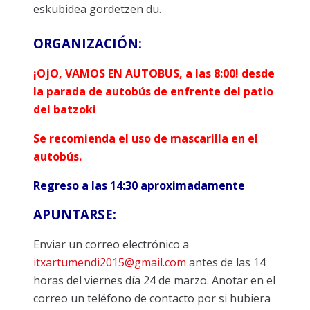
eskubidea gordetzen du.
ORGANIZACIÓN:
¡OjO, VAMOS EN AUTOBUS, a las 8:00!
desde
la parada de autobús de enfrente del patio
del batzoki
Se recomienda el uso de mascarilla en el
autobús.
Regreso a las 14:30 aproximadamente
APUNTARSE:
Enviar un correo electrónico a
itxartumendi2015@gmail.com
antes de las 14
horas del viernes día 24 de marzo. Anotar en el
correo un teléfono de contacto por si hubiera