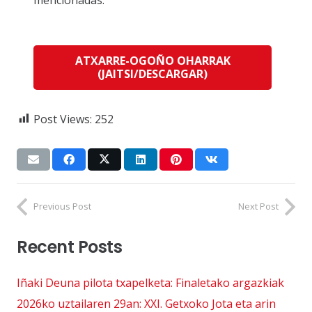
ATXARRE-OGOÑO OHARRAK
(JAITSI/DESCARGAR)
Post Views:
252
Previous Post
Next Post
Recent Posts
Iñaki Deuna pilota txapelketa: Finaletako argazkiak
2026ko uztailaren 29an: XXI. Getxoko Jota eta arin