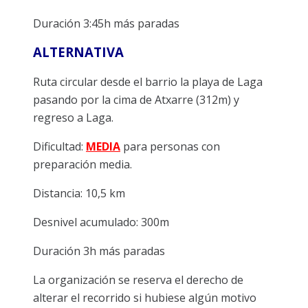
Duración 3:45h más paradas
ALTERNATIVA
Ruta circular desde el barrio la playa de Laga
pasando por la cima de Atxarre (312m) y
regreso a Laga.
Dificultad:
MEDIA
para personas con
preparación media.
Distancia: 10,5 km
Desnivel acumulado: 300m
Duración 3h más paradas
La organización se reserva el derecho de
alterar el recorrido si hubiese algún motivo