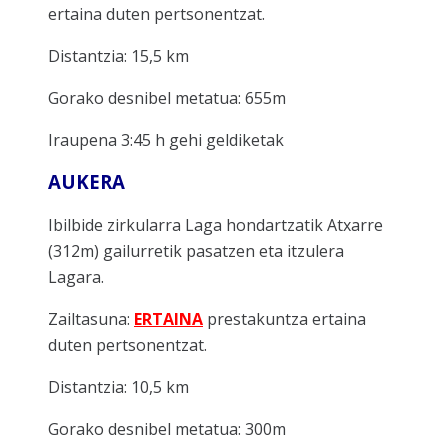
ertaina duten pertsonentzat.
Distantzia: 15,5 km
Gorako desnibel metatua: 655m
Iraupena 3:45 h gehi geldiketak
AUKERA
Ibilbide zirkularra Laga hondartzatik Atxarre
(312m) gailurretik pasatzen eta itzulera
Lagara.
Zailtasuna:
ERTAINA
prestakuntza ertaina
duten pertsonentzat.
Distantzia: 10,5 km
Gorako desnibel metatua: 300m