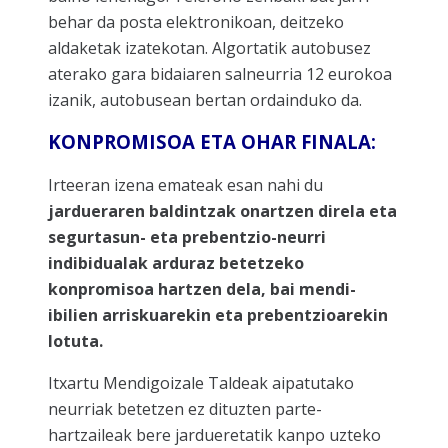
behar da posta elektronikoan, deitzeko
aldaketak izatekotan. Algortatik autobusez
aterako gara bidaiaren salneurria 12 eurokoa
izanik, autobusean bertan ordainduko da.
KONPROMISOA ETA OHAR FINALA:
Irteeran izena emateak esan nahi du
jardueraren baldintzak onartzen direla eta
segurtasun- eta prebentzio-neurri
indibidualak arduraz betetzeko
konpromisoa hartzen dela, bai mendi-
ibilien arriskuarekin eta prebentzioarekin
lotuta.
Itxartu Mendigoizale Taldeak aipatutako
neurriak betetzen ez dituzten parte-
hartzaileak bere jardueretatik kanpo uzteko