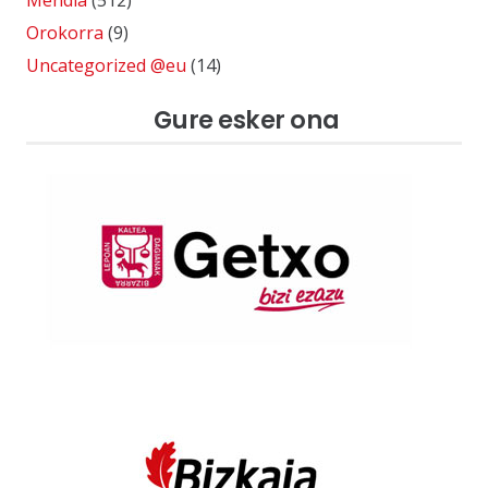
Mendia
(512)
Orokorra
(9)
Uncategorized @eu
(14)
Gure esker ona