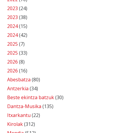
2023
(24)
2023
(38)
2024
(15)
2024
(42)
2025
(7)
2025
(33)
2026
(8)
2026
(16)
Abesbatza
(80)
Antzerkia
(34)
Beste ekintza batzuk
(30)
Dantza-Musika
(135)
Itxarkantu
(22)
Kirolak
(312)