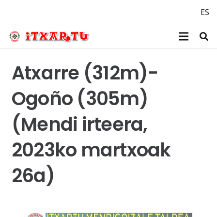
ES
Atxarre (312m)-
Ogoño (305m)
(Mendi irteera,
2023ko martxoak
26a)