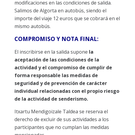
modificaciones en las condiciones de salida.
Salimos de Algorta en autobús, siendo el
importe del viaje 12 euros que se cobrará en el
mismo autobús.
COMPROMISO Y NOTA FINAL:
El inscribirse en la salida supone
la
aceptación de las condiciones de la
actividad y el compromiso de cumplir de
forma responsable las medidas de
seguridad y de prevención de carácter
individual relacionadas con el propio riesgo
de la actividad de senderismo.
Itxartu Mendigoizale Taldea se reserva el
derecho de excluir de sus actividades a los
participantes que no cumplan las medidas
mencionadas.