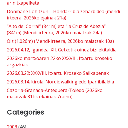
arin txapelketa
Donibane Lohitzun – Hondarribia zeharbidea (mendi
irteera, 2026ko ejainak 21a)
“Alto del Corral” (841m) eta “la Cruz de Abezia”
(841m) (Mendi irteera, 2026ko maiatzak 24a)
Oiz (1.026m) (Mendi-irteera, 2026ko maiatzak 10a)
2026.04.12, igandea: XII. Getxotik oinez bizi ekitaldia
2026ko martxoaren 22ko XXXVIII. Itxartu kroseko
argazkiak
2026.03.22: XXXVIII. Itxartu Kroseko Sailkapenak
2026.03.14. kirola: Nordic walking edo Ipar ibilaldia
Cazorla-Granada-Antequera-Toledo (2026ko
maiatzak 31tik ekainak 7raino)
Categories
2008
(46)