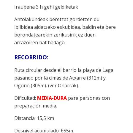
Iraupena 3 h gehi geldiketak
Antolakundeak beretzat gordetzen du
ibilbidea aldatzeko eskubidea, baldin eta bere
borondatearekin zerikusirik ez duen
arrazoiren bat badago.
RECORRIDO:
Ruta circular desde el barrio la playa de Laga
pasando por la cimas de Atxarre (312m) y
Ogoño (305m). (ver Oharrak).
Dificultad:
MEDIA-DURA
para personas con
preparación media.
Distancia: 15,5 km
Desnivel acumulado: 655m