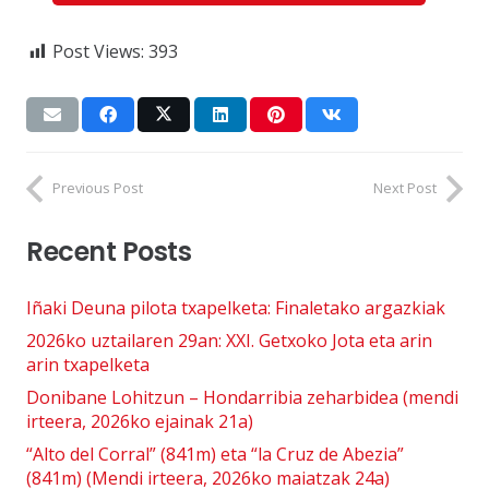
Post Views:
393
Previous Post
Next Post
Recent Posts
Iñaki Deuna pilota txapelketa: Finaletako argazkiak
2026ko uztailaren 29an: XXI. Getxoko Jota eta arin
arin txapelketa
Donibane Lohitzun – Hondarribia zeharbidea (mendi
irteera, 2026ko ejainak 21a)
“Alto del Corral” (841m) eta “la Cruz de Abezia”
(841m) (Mendi irteera, 2026ko maiatzak 24a)