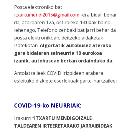
Posta elektroniko bat
itxartumendi2015@gmail.com
-era bidali behar
da, azaroaren 12a, ostiraleko 14:00ak baino
lehenago. Telefono zenbaki bat jarri behar da
posta elektronikoan, deitzeko aldaketak
izatekotan.
Algortatik autobusez aterako
gara bidaiaren salneurria 10 eurokoa
izanik, autobusean bertan ordainduko da.
Antolatzaileek COVID irizpideen arabera
esleituko dizkiete eserlekuak parte-hartzaileei.
COVID-19-ko NEURRIAK:
Irakurri “
ITXARTU MENDIGOIZALE
TALDEAREN IRTEERETARAKO JARRAIBIDEAK