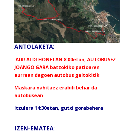
ANTOLAKETA:
ADI! ALDI HONETAN 8:00etan, AUTOBUSEZ
JOANGO GARA
batzokiko patioaren
aurrean dagoen autobus geltokitik
Maskara nahitaez erabili behar da
autobusean
Itzulera 14:30etan, gutxi gorabehera
IZEN-EMATEA
: