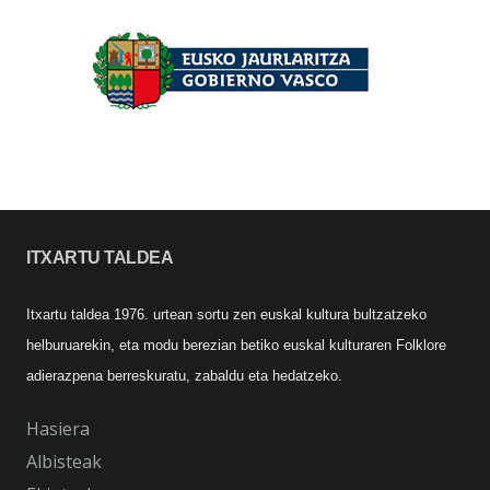
ITXARTU TALDEA
Itxartu taldea 1976. urtean sortu zen euskal kultura bultzatzeko
helburuarekin, eta modu berezian betiko euskal kulturaren Folklore
adierazpena berreskuratu, zabaldu eta hedatzeko.
Hasiera
Albisteak