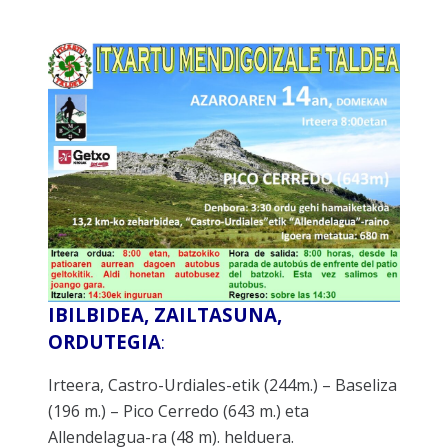
IBILBIDEA, ZAILTASUNA,
ORDUTEGIA
:
Irteera, Castro-Urdiales-etik (244m.) – Baseliza
(196 m.) – Pico Cerredo (643 m.) eta
Allendelagua-ra (48 m). helduera.