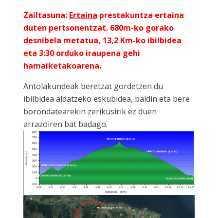
Zailtasuna:
Ertaina
prestakuntza ertaina
duten pertsonentzat.
680m-ko gorako
desnibela metatua, 13,2 Km-ko ibilbidea
eta 3:30 orduko iraupena gehi
hamaiketakoarena
.
Antolakundeak beretzat gordetzen du
ibilbidea aldatzeko eskubidea, baldin eta bere
borondatearekin zerikusirik ez duen
arrazoiren bat badago.