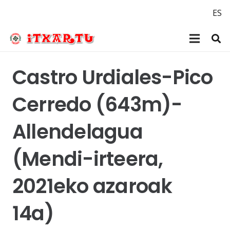
ES
Castro Urdiales-Pico
Cerredo (643m)-
Allendelagua
(Mendi-irteera,
2021eko azaroak
14a)