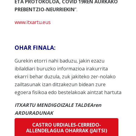
ETA PROTOKOLOA, COVID 19REN AURKAKO
PREBENTZIO-NEURRIEKIN
”.
www.itxartu.eus
OHAR FINALA:
Gurekin etorri nahi baduzu, jakin ezazu
ibilaldiari buruzko informazioa irakurrita
ekarri behar duzula, zuk jakiteko zer-nolako
zailtasunak izan ditzakezun bidean zure
egoera fisikoa edo bestelakoak aintzat hartuta
ITXARTU MENDIGOIZALE TALDEAren
ARDURADUNAK
CASTRO URDIALES-CERREDO-
ALLENDELAGUA OHARRAK (JAITSI)