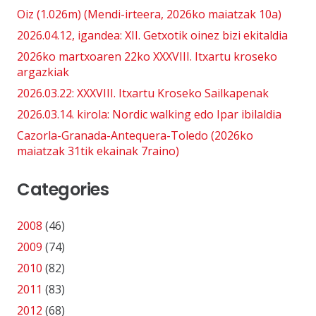
Oiz (1.026m) (Mendi-irteera, 2026ko maiatzak 10a)
2026.04.12, igandea: XII. Getxotik oinez bizi ekitaldia
2026ko martxoaren 22ko XXXVIII. Itxartu kroseko
argazkiak
2026.03.22: XXXVIII. Itxartu Kroseko Sailkapenak
2026.03.14. kirola: Nordic walking edo Ipar ibilaldia
Cazorla-Granada-Antequera-Toledo (2026ko
maiatzak 31tik ekainak 7raino)
Categories
2008
(46)
2009
(74)
2010
(82)
2011
(83)
2012
(68)