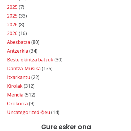
2025
(7)
2025
(33)
2026
(8)
2026
(16)
Abesbatza
(80)
Antzerkia
(34)
Beste ekintza batzuk
(30)
Dantza-Musika
(135)
Itxarkantu
(22)
Kirolak
(312)
Mendia
(512)
Orokorra
(9)
Uncategorized @eu
(14)
Gure esker ona